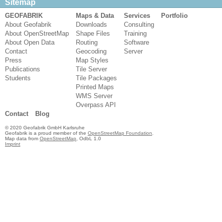
Sitemap
GEOFABRIK
Maps & Data
Services
Portfolio
About Geofabrik
Downloads
Consulting
About OpenStreetMap
Shape Files
Training
About Open Data
Routing
Software
Contact
Geocoding
Server
Press
Map Styles
Publications
Tile Server
Students
Tile Packages
Printed Maps
WMS Server
Overpass API
Contact
Blog
© 2020 Geofabrik GmbH Karlsruhe
Geofabrik is a proud member of the
OpenStreetMap Foundation
.
Map data from
OpenStreetMap
, OdbL 1.0
Imprint